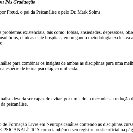
 ou Pós Graduação
r Freud, o pai da Psicanálise e pelo Dr. Mark Solms
s problemas existenciais, tais como: fobias, ansiedades, depressões, obs
sultórios, clínicas e até hospitais, empregando metodologia exclusiva 
o.
nálise para combinar os insights de ambas as disciplinas para uma me
ma espécie de teoria psicológica unificada:
álise deveria ser capaz de evitar, por um lado, a mecanicista redução d
 da psicanálise.
 de Formação Livre em Neuropsicanálise contendo as disciplinas cursa
PSICANALÍTICA como também o seu registro no site oficial na págin