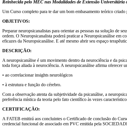
Reinhecida pelo MEC nas Modalidades de Extensão Universitária
Um Curso completo para te dar um bom embasamento teórico criado po
OBJETIVOS:
Preparar neuropsicanalistas para orientar as pessoas na solução de seu
ordem. O Neuropsicanalista poderá praticar a Neuropsicanálise em con
eficazes da Neuropsicanálise. E até mesmo abrir seu espaço terapêutic
DESCRIÇÃO:
A neuropsicanálise é um movimento dentro da neurociência e da psica
toda força aliada à neurociência. A neuropsicanálise afirma oferecer u
• ao correlacionar insights neurológicos
• à estrutura e função do cérebro.
Com a observação atenta da subjetividade da psicanálise, a neuropsican
preferência mística da teoria pelo fato científico às vezes característico
CERTIFICAÇÃO:
A FATEB emitirá aos concluintes o Certificado de conclusão do Curso
credencial funcional de associado em PVC emitida pela SOCIEDADE 