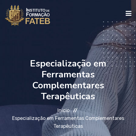
INICIO
INSTITUCIONAL
Especialização em
Ferramentas
CURSOS
Complementares
Terapêuticas
FALE CONOSCO
Inicio
Especialização em Ferramentas Complementares
Terapêuticas